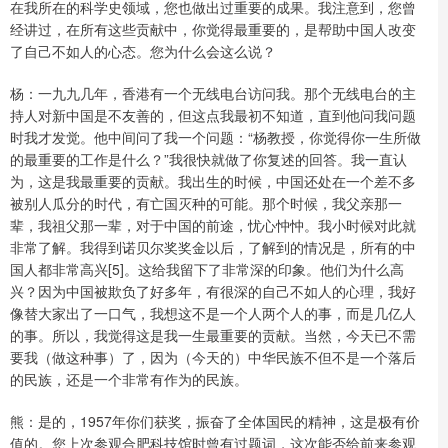
在我所在的科学史领域，您也做出过重要的成果。我注意到，您曾
经讲过，在所有这些贡献中，你觉得最重要的，是帮助中国人改变
了自己不如人的心态。您为什么会这么说？
杨：一九九几年，香港有一个无线电台访问我。那个无线电台的主
持人对新中国是不友善的，但这点我最初不知道，直到他问我问题
时我才发觉。他中间问了我一个问题：“杨教授，你觉得你一生所做
的最重要的工作是什么？”我很快就做了你复述的回答。我一直认
为，这是我最重要的贡献。我出生的时候，中国还处在一个差不多
被别人瓜分的时代，有亡国灭种的可能。那个时候，我父亲那一
辈，我祖父那一辈，对于中国的前途，忧心忡忡。我小时候对此就
非常了解。我得到诺贝尔奖奖金以后，了解到的情况是，所有的中
国人都非常高兴[5]。这给我留下了非常深的印象。他们为什么高
兴？因为中国被欺负了好多年，有很深的自己不如人的心理，我好
像替大家出了一口气，我想这不是一个人两个人的事，而是几亿人
的事。所以，我觉得这是我一生最重要的贡献。当然，今天已不需
要我（做这种事）了，因为（今天的）中华民族不但不是一个落后
的民族，还是一个非常有作为的民族。
熊：是的，1957年你们获奖，振奋了全体国民的精神，这是极有价
值的。您上次参观合肥科技馆时曾有过题词，这次能否给前来参观