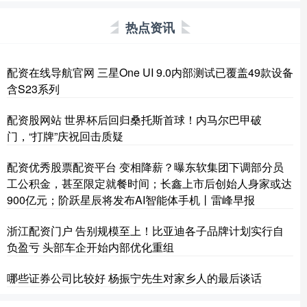
热点资讯
配资在线导航官网 三星One UI 9.0内部测试已覆盖49款设备
含S23系列
配资股网站 世界杯后回归桑托斯首球！内马尔巴甲破
门，“打牌”庆祝回击质疑
配资优秀股票配资平台 变相降薪？曝东软集团下调部分员
工公积金，甚至限定就餐时间；长鑫上市后创始人身家或达
900亿元；阶跃星辰将发布AI智能体手机丨雷峰早报
浙江配资门户 告别规模至上！比亚迪各子品牌计划实行自
负盈亏 头部车企开始内部优化重组
哪些证券公司比较好 杨振宁先生对家乡人的最后谈话