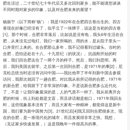
肥生活过，二十世纪七十年代后又多次回到家乡，能不能请您谈谈
不同时期对家乡的印象，以及对合肥未来的展望？
杨振宁（以下简称“杨”）：我是1922年在合肥四古巷出生的。四古
巷现在好像已经没有了，似乎立了一块牌子，说这是当初的四古巷
[1]。那个时候，合肥非常落后，比如说是没有电，我头6年生活在合
肥，从来没见过电灯。我们一家所喝的、用的水，是从院子里头一
口井里打上来的。在合肥那么多年，我不记得看到过罐头。当时的
合肥，恐怕还处在十八、十九世纪（的状况）。抗战刚开始的时
候，我们回合肥去住了一两个月的样子。然后，我们到昆明。再
后，我到美国去留学。之后第一次回到合肥，是1971年的事[2]，尼
克松总统当时还没有访问中国——我比他早了半年到新中国去参观
访问，我那次就回了一趟合肥。对比我从前所记得的合肥，1971年
的新合肥，给我留下了非常深的印象。不是说新合肥多么近代化
了，不是！让我印象最深的是，人的气质不一样了。我从前离开合
肥的时候，街上到处都是文盲，而且讲话都是粗口，1971年我回去
时，这些现象基本没有了，而且大家有一种精神，都觉得这是新中
国，我们要为新中国努力[3]。21世纪后[4]我又回到合肥很多次。现
在的合肥，是一座现代化的城市，而且发展得非常之快。我想，
（见证家乡快速发展，）这是我晚年一件很高兴的事。