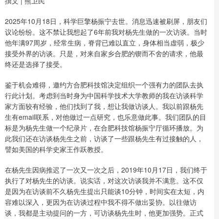
撰文 | 熊卫民
2025年10月18日，科学巨擎杨振宁去世。消息迅速被刷屏，朋友们
议论纷纷。这不禁让我想起了6年前我对杨先生做的一次访谈。当时
他年满97周岁，经常生病，脊背已难以直立，身体相当虚弱，极少
接受外界的访谈。只是，对来自家乡合肥的锲而不舍的请求，他最
终还是选择了接受。
鉴于机会难得，邀约方合肥科技馆决定组织一个强有力的团队去执
行此计划。考虑到当时身为中国科学技术大学教师的我在访谈科学
家方面较有经验，他们找到了我，想让我做访谈人。我以前跟杨先
生有email联系，对他做过一点研究，也乐意做此事。我们团队的目
标是为杨先生做一个纪录片，在合肥科技馆杨振宁厅循环播放。为
此我们还在访谈杨先生之前，访谈了一些跟杨先生有过接触的人，
譬如美国的科学史家王作跃教授。
在杨先生因病推迟了一次又一次之后，2019年10月17日，我们终于
执行了对杨先生的访谈。说实话，对这次访谈我并不满意。这不仅
是因为在访谈前不久杨先生提出只能谈10分钟，时间实在太短，内
容难以深入，更因为在访谈过程中我不得不做出妥协。以往做访
谈，我都是主动提问的一方，可访谈杨先生时，他更加强势。正式