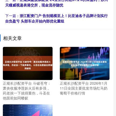
天瞳威视递表港交所，现金流存隐忧
下一篇：
浙江配资门户 告别规模至上！比亚迪各子品牌计划实行
自负盈亏 头部车企开始内部优化重组
相关文章
正规长沙配资平台 斗破苍穹：
正规长沙配资平台 2026年1月
萧炎收服净莲妖火后有多强，
11日全国主要批发市场红马奶
药老挨一下就得重伤，斗圣在
葡萄干价格行情
他面前如同蝼蚁