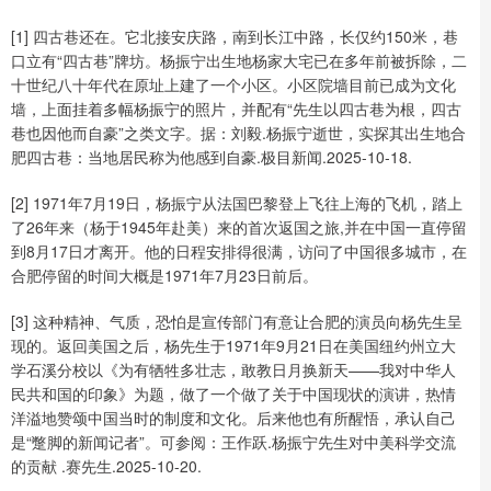
[1] 四古巷还在。它北接安庆路，南到长江中路，长仅约150米，巷
口立有“四古巷”牌坊。杨振宁出生地杨家大宅已在多年前被拆除，二
十世纪八十年代在原址上建了一个小区。小区院墙目前已成为文化
墙，上面挂着多幅杨振宁的照片，并配有“先生以四古巷为根，四古
巷也因他而自豪”之类文字。据：刘毅.杨振宁逝世，实探其出生地合
肥四古巷：当地居民称为他感到自豪.极目新闻.2025-10-18.
[2] 1971年7月19日，杨振宁从法国巴黎登上飞往上海的飞机，踏上
了26年来（杨于1945年赴美）来的首次返国之旅,并在中国一直停留
到8月17日才离开。他的日程安排得很满，访问了中国很多城市，在
合肥停留的时间大概是1971年7月23日前后。
[3] 这种精神、气质，恐怕是宣传部门有意让合肥的演员向杨先生呈
现的。返回美国之后，杨先生于1971年9月21日在美国纽约州立大
学石溪分校以《为有牺牲多壮志，敢教日月换新天——我对中华人
民共和国的印象》为题，做了一个做了关于中国现状的演讲，热情
洋溢地赞颂中国当时的制度和文化。后来他也有所醒悟，承认自己
是“蹩脚的新闻记者”。可参阅：王作跃.杨振宁先生对中美科学交流
的贡献 .赛先生.2025-10-20.