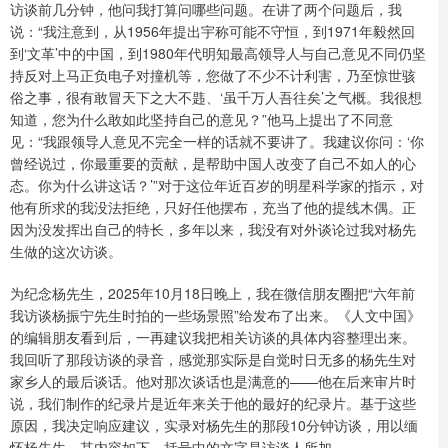
访谈前几分钟，他问我打算问哪些问题。在讲了两个问题后，我
说：“我注意到，从1956年提出宇称可能不守恒，到1971年毅然回
到‘文革’中的中国，到1980年代明知最高领导人与自己意见不同仍坚
持反对上马正负电子对撞机等，您做了不少不计利害，乃至惊世骇
俗之事，很有敢冒天下之大不韪、‘虽千万人吾往矣’之气概。我很想
知道，您为什么敢如此坚持自己的意见？”他马上提出了不同意
见：“我跟领导人意见不完全一样的话就不要讲了。我建议你问：‘你
曾经说过，你最重要的贡献，是帮助中国人改变了自己不如人的心
态。你为什么讲这话？’”对于这位年近百岁的明星科学家的指示，对
他有所求的我没法拒绝，只好任他摆布，充当了他的提线木偶。正
因为没发挥出自己的特长，多年以来，我没有对外谈论过我对杨先
生做的这次访谈。
为纪念杨先生，2025年10月18日晚上，我在微信朋友圈把“六年前
我访谈杨振宁先生时拍的一些场景照”给发布了出来。《人文中国》
的编辑朋友看到后，一再建议我把相关访谈的具体内容整理出来。
我回听了那段访谈的录音，感觉那实际是自觉时日无多的杨先生对
家乡人的最后谈话。他对那次谈话也是满意的——他在后来审片时
说，我们制作的纪录片是近年来关于他的最好的纪录片。基于这些
原因，我决定响应建议，实录对杨先生的那段10分钟访谈，用以缅
怀杨先生。其内容如下，括号中的文字是访谈人所加。